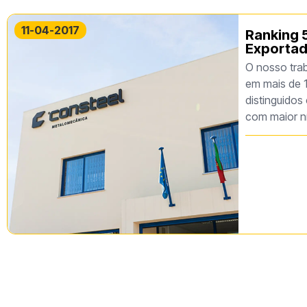
11-04-2017
Ranking 
Exportad
O nosso trab
em mais de 1
distinguido
com maior ní