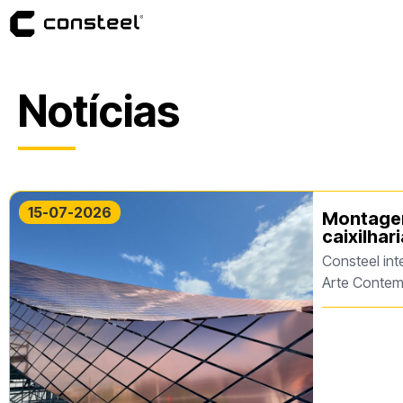
Notícias
15-07-2026
Montagem
caixilhar
Consteel int
Arte Conte